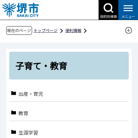
こ
の
目的別検索
メニュー
ペ
ー
現在のページ
トップページ
便利情報
ジ
申請書ダウンロード
の
申請書ダウンロード（市民の方へ）
先
目的別検索
子育て・教育
頭
子育て・教育
で
す
出産・育児
教育
生涯学習