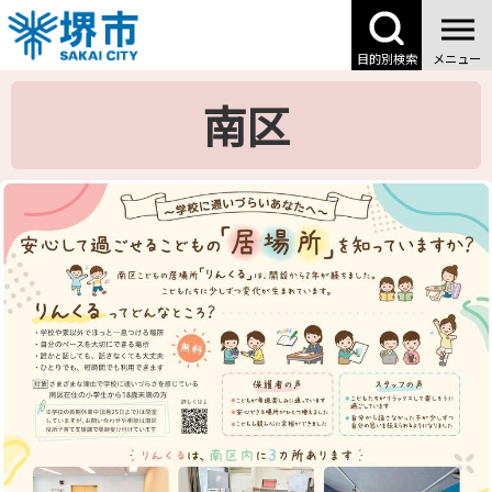
こ
の
目的別検索
メニュー
ペ
ー
南区
ジ
の
先
頭
で
す