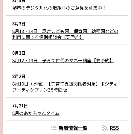
8月5日
堺市のデジタル化の取組へのご意見を募集中！
8月3日
8月13・14日 認定こども園、保育園、幼稚園などの
利用に関する個別相談会【要予約】
8月3日
8月12・13日 子育て世代のマネー講座【要予約】
8月2日
8月19日（水曜）【子育て支援関係者対象】ポジティ
ブ・ディシプリン2.5時間版
7月21日
8月のあかちゃんタイム
新着情報一覧
RSS