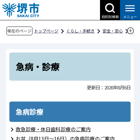
こ
の
目的別検索
メニュー
ペ
ー
現在のページ
トップページ
くらし・手続き
安全・安心
ジ
もしものときには
急病・診療
の
先
頭
急病・診療
で
す
更新日：2026年8月6日
急病診療
救急診療・休日歯科診療のご案内
お盆（8月13日～16日）の急病診療のご案内