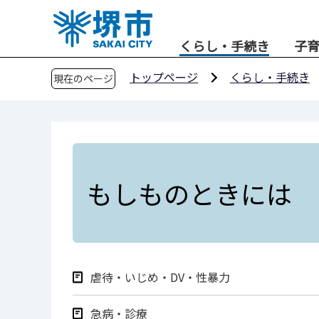
こ
の
くらし・手続き
子
ペ
ー
トップページ
くらし・手続き
現在のページ
ジ
の
先
頭
で
す
もしものときには
虐待・いじめ・DV・性暴力
急病・診療