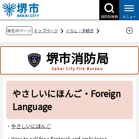
こ
の
目的別検索
メニュー
ペ
ー
現在のページ
トップページ
くらし・手続き
ジ
防災・災害・消防
消防関連
の
やさしいにほんご・Foreign Language
堺市消防局
先
頭
Sakai City Fire Bureau
で
す
やさしいにほんご・Foreign
Language
・
やさしいにほんご
・
How to call for a firetruck and ambulance