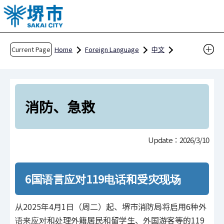
T
h
e
h
Current Page
Home
Foreign Language
中文
e
给外国人居住者及游客
住在堺市
a
紧急救助
消防、急救
d
o
消防、急救
f
t
Update：2026/3/10
h
i
s
6国语言应对119电话和受灾现场
p
a
从2025年4月1日（周二）起、堺市消防局将启用6种外
g
语来应对和处理外籍居民和留学生、外国游客等的119
e