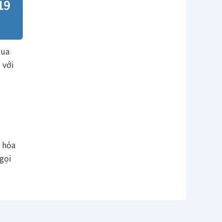
19
qua
 với
u hỏa
 gọi