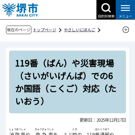
こ
の
目的別検索
メニュー
ペ
ー
現在のページ
トップページ
やさしいにほんご
ジ
火事（かじ）・救急（きゅうきゅう）
の
119番（ばん）や災害現場（さいがいげんば）
先
での6か国語（こくご）対応（たいおう）
119番（ばん）や災害現場
頭
で
（さいがいげんば）での6
す
か国語（こくご）対応（た
いおう）
更新日：2025年12月17日
しょうぼうしゃ
きゅうきゅうしゃ
とき
ばんつうほう
消防車
や
救急車
を よぶ
時
の 119
番通報
や