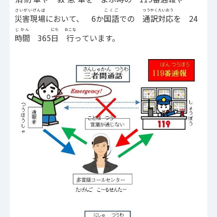
さいがいげんば
こくご
つうやくたいおう
災害現場
において、 6か
国語
での
通訳対応
を 24
じかん
にち
おこな
時間
365
日
行
っています。