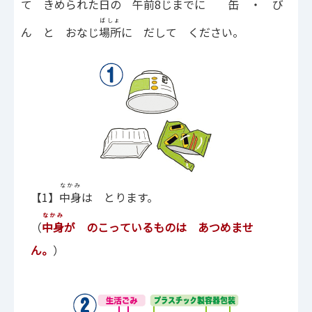
て きめられた
日
の
午前
8じまでに
缶
・ び
ばしょ
ん と おなじ
場所
に だして ください。
なかみ
【1】
中身
は とります。
なかみ
（
中身
が のこっているものは あつめませ
ん。
）