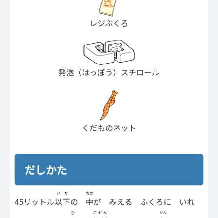
レジぶくろ
発泡（はっぽう）スチロール
くだものネット
だしかた
いか
なか
45リットル
以下
の
中
が みえる ふくろに いれ
ひ
ごぜん
かん