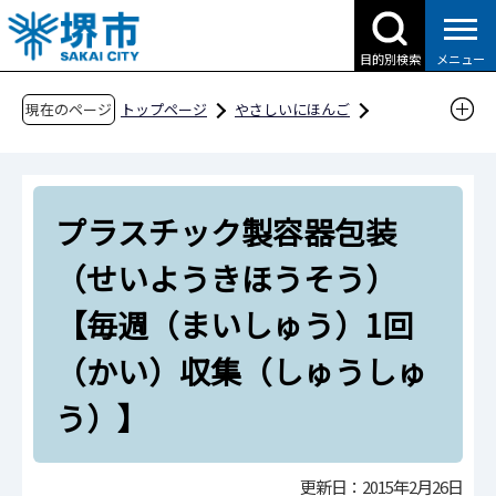
こ
の
目的別検索
メニュー
ペ
ー
現在のページ
トップページ
やさしいにほんご
ジ
ごみの出（だ）し方（かた）
の
プラスチック製容器包装（せいようきほうそ
先
う）【毎週（まいしゅう）1回（かい）収集
プラスチック製容器包装
頭
（しゅうしゅう）】
で
（せいようきほうそう）
す
【毎週（まいしゅう）1回
（かい）収集（しゅうしゅ
う）】
更新日：2015年2月26日