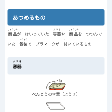
あつめるもの
しょうひん
ようき
しょうひん
商品
が はいっていた
容器
や
商品
を つつんで
ほうそう
つ
いた
包装
で プラマークが
付
いているもの
ようき
容器
べんとうの容器（ようき）