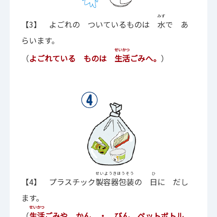
みず
【3】 よごれの ついているものは
水
で あ
らいます。
せいかつ
（
よご
れている ものは
生活
ごみへ。
）
せいようきほうそう
ひ
【4】 プラスチック
製容器包装
の
日
に だし
ます。
せいかつ
（
生活
ごみや かん ・ びん ペットボトル