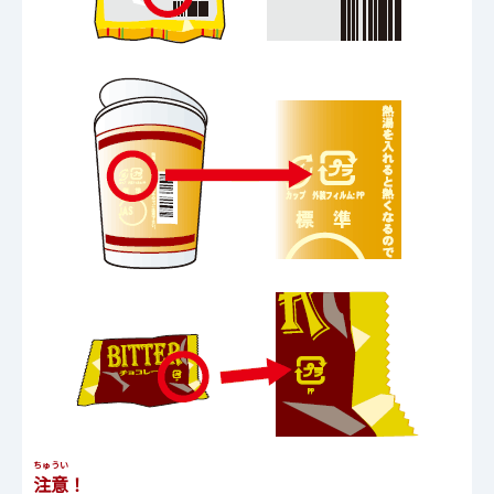
ちゅうい
注意
！