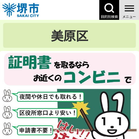
こ
の
目的別検索
メニュー
ペ
ー
美原区
ジ
の
先
頭
で
す