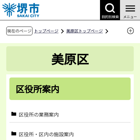
こ
の
目的別検索
メニュー
ペ
ー
現在のページ
トップページ
美原区トップページ
ジ
区役所案内
の
美原区
先
頭
で
す
区役所案内
区役所の業務案内
区役所・区内の施設案内