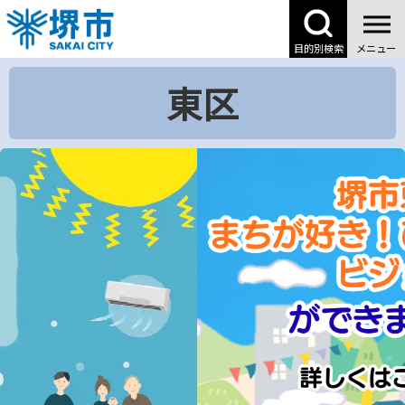
こ
の
目的別検索
メニュー
ペ
ー
東区
ジ
の
先
頭
で
す