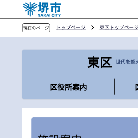
こ
の
ペ
トップページ
東区トップペー
現在のページ
ー
ジ
の
先
東区
世代を超
頭
で
す
区役所案内