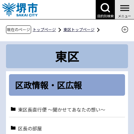
こ
の
目的別検索
メニュー
ペ
ー
現在のページ
トップページ
東区トップページ
ジ
区政情報・区広報
の
東区
先
頭
で
す
区政情報・区広報
東区長直行便 ～聞かせてあなたの想い～
区長の部屋