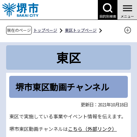
こ
の
目的別検索
メニュー
ペ
ー
現在のページ
トップページ
東区トップページ
ジ
区政情報・区広報
堺市東区動画チャンネル
の
東区
先
頭
で
す
堺市東区動画チャンネル
更新日：2021年10月18日
東区で実施している事業やイベント情報を伝えます。
堺市東区動画チャンネルは
こちら（外部リンク）