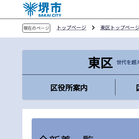
こ
の
ペ
トップページ
東区トップペー
現在のページ
ー
ジ
の
先
東区
世代を超
頭
で
す
区役所案内