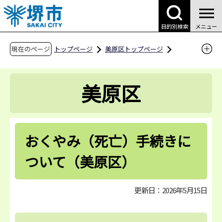
こ
の
目的別検索
メニュー
ペ
ー
現在のページ
トップページ
美原区トップページ
ジ
区役所案内
区役所の業務案内
の
おくやみ（死亡）手続きについて（美原区）
美原区
先
頭
で
す
おくやみ（死亡）手続きに
ついて（美原区）
更新日：2026年5月15日