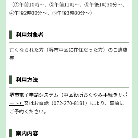
（①午前10時～、②午前11時～、③午後1時30分～、
④午後2時30分～、⑤午後3時30分～）
利用対象者
亡くなられた⽅（堺市中区に在住だった⽅）のご遺族
等
利用方法
堺市電⼦申請システム（中区役所おくやみ⼿続きサポ
ート）
又はお電話（072-270-8181）により、事前に
ご予約ください。
案内内容