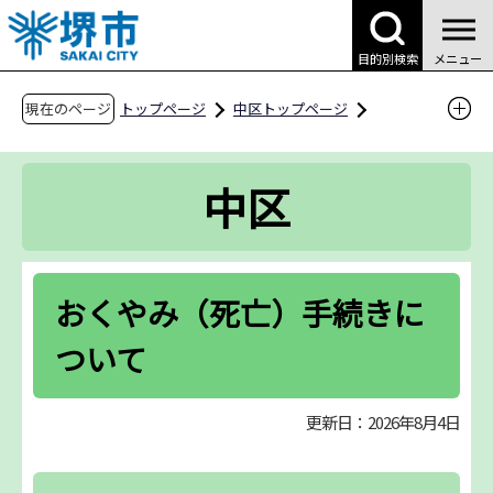
こ
の
目的別検索
メニュー
ペ
ー
現在のページ
トップページ
中区トップページ
ジ
区役所案内
区役所の手続き・窓口
の
おくやみ（死亡）⼿続きについて
中区
先
頭
で
す
おくやみ（死亡）⼿続きに
ついて
更新日：2026年8月4日