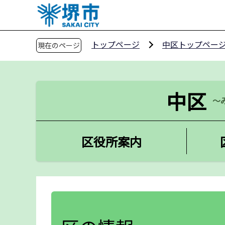
こ
の
ペ
トップページ
中区トップペー
現在のページ
ー
ジ
の
先
中区
～
頭
で
す
区役所案内