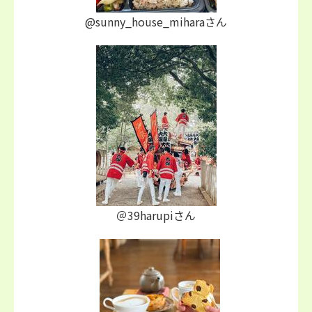
@sunny_house_miharaさん
＠39harupiさん