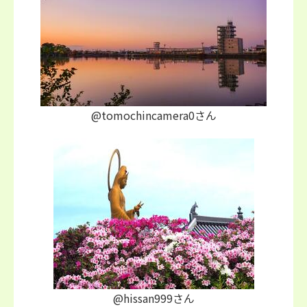
@tomochincamera0さん
@hissan999さん