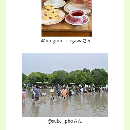
@megumi_sogawaさん
@sub._.phoさん