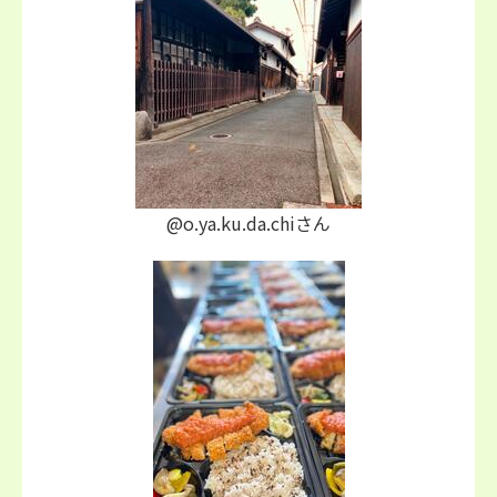
@o.ya.ku.da.chiさん