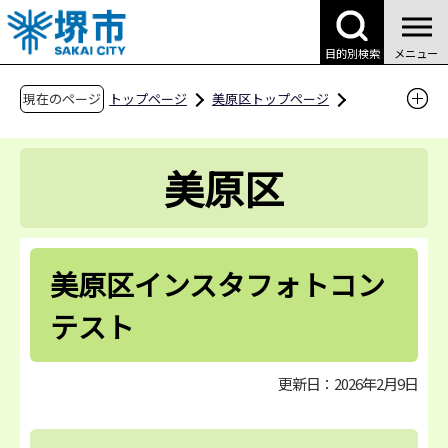
こ
の
目的別検索
メニュー
ペ
ー
現在のページ
トップページ
美原区トップページ
ジ
区の取組
区の活性化に向けた取組
の
堺市美原区役所公式インスタグラム
美原区
先
美原区インスタフォトコンテスト
頭
で
す
美原区インスタフォトコン
テスト
更新日：2026年2月9日