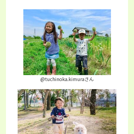
@tuchinoka.kimuraさん