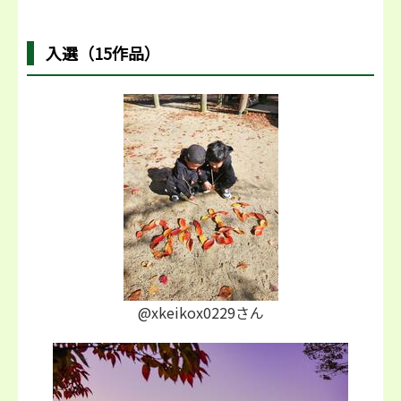
入選（15作品）
@xkeikox0229さん