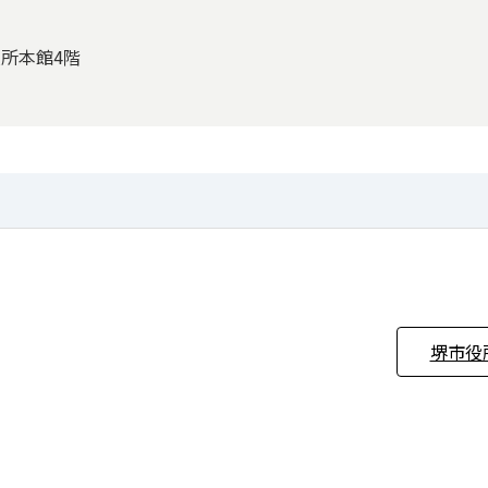
役所本館4階
堺市役