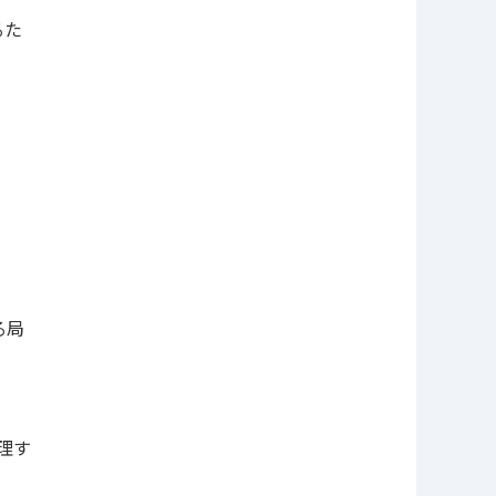
るた
る局
理す