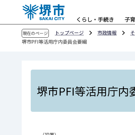
こ
の
くらし・手続き
子
ペ
ー
トップページ
市政情報
そ
現在のページ
ジ
堺市PFI等活用庁内委員会要綱
の
先
頭
で
す
堺市PFI等活用庁内
（設置）