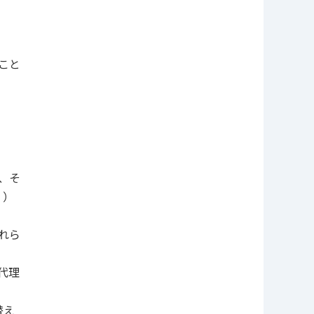
こと
、そ
。）
れら
代理
替え