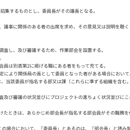
が招集するものとし、委員長がその議長となる。
は、議事に関係のある者の出席を求め、その意見又は説明を聴く
を調査し、及び審議するため、作業部会を設置する。
。
会員は別表第2に掲げる職にある者をもって充てる。
規定により関係局の長として委員となった者がある場合において
は、当該委員が指名する部又は課（これらに準ずる組織を含む
調査及び審議の状況並びにプロジェクトの進ちょく状況並びにこ
欠けたときは、あらかじめ部会長が指名する部会員がその職務を
この場合において、「委員長」とあるのは、「部会長」と読み