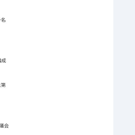
一名
構成
法第
議会