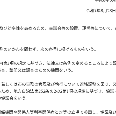
令和7年8月28
性及び効率性を高めるため、審議会等の設置、運営等について、
称のいかんを問わず、次の各号に掲げるものをいう。
条の4第3項の規定に基づき、法律又は条例の定めるところにより
審査、諮問又は調査のための機関をいう。
、若しくは市の事務の管理及び執行について連絡調整を図り、
ため、地方自治法第252条の2の2第1項の規定に基づき、協議
の協議会をいう。
関係機関や関係人等利害関係者と対等の立場で参画し、協議及