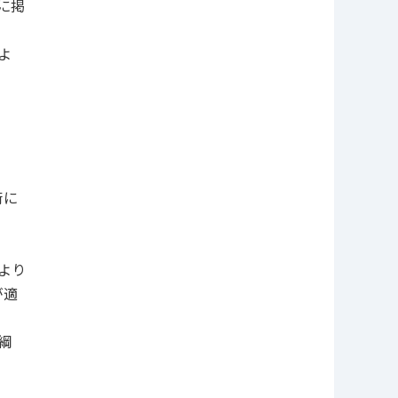
に掲
よ
術に
より
が適
綱