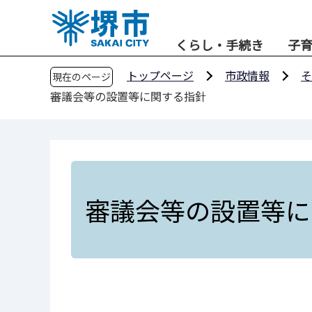
こ
の
くらし・手続き
子
ペ
ー
トップページ
市政情報
そ
現在のページ
ジ
審議会等の設置等に関する指針
の
先
頭
で
す
審議会等の設置等に