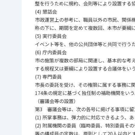
整を行うために規約、会則等により設置する
(4) 懇話会
市政運営上の参考に、職員以外の市民、関係
称の下に、期間を定めて複数回、本市が要綱
(5) 実行委員会
イベント等を、他の公共団体等と共同で行う
(6) 庁内委員会
市の施策が複数の部局に関連し、基本的な考
する規程又は要綱により設置する合議体をい
(7) 専門委員
市長の委託を受け、その権限に属する事務に
174条の規定に基づく独任制の補助機関をいう
（審議会等の設置）
第3 審議会等は、次の各号に掲げる事項に留
(1) 所掌事務は、弾力的に対応できるよう
(2) 附属機関の委員（臨時委員、特別委員
等の構成員の定数は、原則として20人以内と