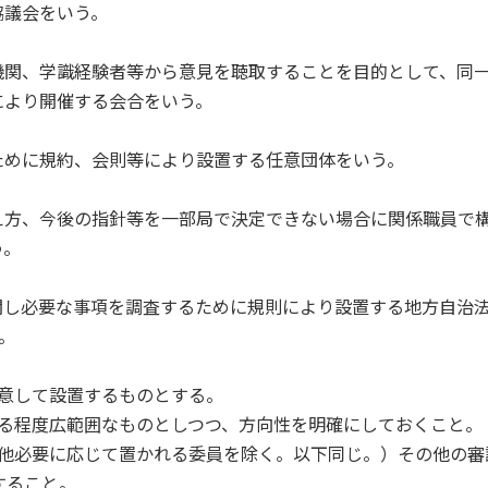
協議会をいう。
機関、学識経験者等から意見を聴取することを目的として、同
により開催する会合をいう。
ために規約、会則等により設置する任意団体をいう。
え方、今後の指針等を一部局で決定できない場合に関係職員で
う。
関し必要な事項を調査するために規則により設置する地方自治
。
意して設置するものとする。
、ある程度広範囲なものとしつつ、方向性を明確にしておくこと。
その他必要に応じて置かれる委員を除く。以下同じ。）その他の審
すること。