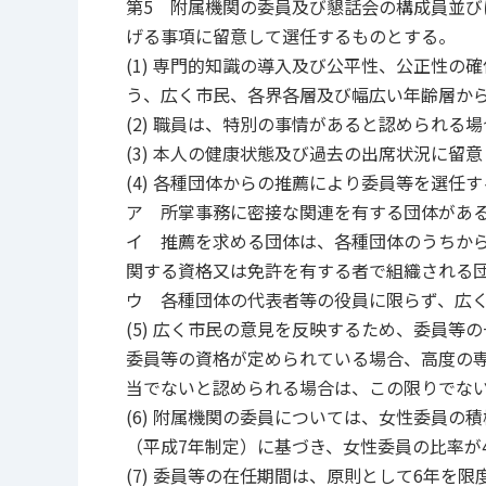
第5 附属機関の委員及び懇話会の構成員並
げる事項に留意して選任するものとする。
(1) 専門的知識の導入及び公平性、公正性
う、広く市民、各界各層及び幅広い年齢層か
(2) 職員は、特別の事情があると認められる
(3) 本人の健康状態及び過去の出席状況に
(4) 各種団体からの推薦により委員等を選任
ア 所掌事務に密接な関連を有する団体があ
イ 推薦を求める団体は、各種団体のうちか
関する資格又は免許を有する者で組織される
ウ 各種団体の代表者等の役員に限らず、広
(5) 広く市民の意見を反映するため、委員
委員等の資格が定められている場合、高度の
当でないと認められる場合は、この限りでな
(6) 附属機関の委員については、女性委員
（平成7年制定）に基づき、女性委員の比率が
(7) 委員等の在任期間は、原則として6年を