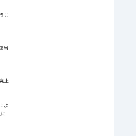
うこ
該当
廃止
によ
点に