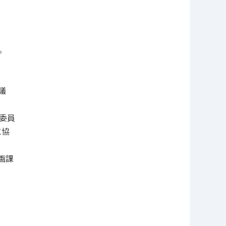
。
議
委員
に協
画課