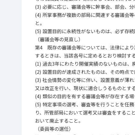
(3) 必要に応じ、審議会等に幹事会、部会
(4) 所掌事務が複数の部局に関連する審議
と。
(5) 設置目的に永続性がないものは、必ず存
（審議会等の見直し）
第4 既存の審議会等については、法律によ
するときは、当該各号に定めるとおり検討す
(1) 過去3年にわたり開催実績のないものは
(2) 設置目的が達成されたものは、その時点
(3) 社会情勢の変化等に伴い、設置意義が
又は改正を行い、現状に適合しうるものとす
(4) 類似の目的を有する審議会等が存在する
(5) 特定事項の選考、審査等を行うことを
り、所管部局において選考又は審査をするこ
おいて廃止すること。
（委員等の選任）