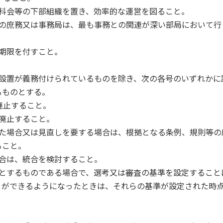
、分科会等の下部組織を置き、効率的な運営を図ること。
会等の庶務又は事務局は、最も事務との関連が深い部局において行
続期限を付すこと。
り設置が義務付けられているものを除き、次の各号のいずれかに
るものとする。
、廃止すること。
で廃止すること。
薄れた場合又は見直しを要する場合は、根拠となる条例、規則等の
ること。
場合は、統合を検討すること。
任務とするものである場合で、選考又は審査の基準を設定すること
とができるようになったときは、それらの基準が設定された時