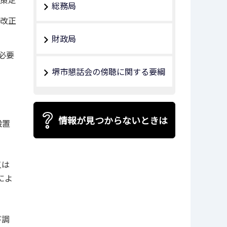
総務局
日改正
財政局
必要
堺市懇話会の傍聴に関する要綱
情報が見つからないときは
設置
又は
によ
び調