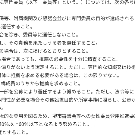
びに専門委員（以下「委員等」という。）については、次の各号
の確保等、附属機関及び懇話会並びに専門委員の目的が達成される
ら選任すること。
場合を除き、委員等に選任しないこと。
留意し、その責務を果たしうる者を選任すること。
する場合は、次に掲げるとおりとすること。
る場合であっても、推薦の必要性を十分に精査すること。
ら偏りがないよう選定すること。ただし、専門的な知識又は技
団体に推薦を求める必要がある場合は、この限りでない。
く構成員のうちから推薦を求めること。
等の一部を公募により選任するよう努めること。ただし、法令等に
専門性が必要な場合その他設置目的や所掌事務に照らし、公募
い。
の積極的な登用を図るため、堺市審議会等への女性委員登用推進要
40％以上60％以下となるよう努めること。
限度とすること。