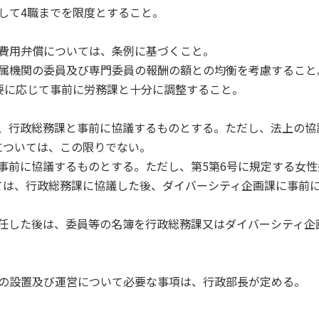
として4職までを限度とすること。
費用弁償については、条例に基づくこと。
附属機関の委員及び専門委員の報酬の額との均衡を考慮すること
要に応じて事前に労務課と十分に調整すること。
は、行政総務課と事前に協議するものとする。ただし、法上の協
については、この限りでない。
事前に協議するものとする。ただし、第5第6号に規定する女性
ては、行政総務課に協議した後、ダイバーシティ企画課に事前
任した後は、委員等の名簿を行政総務課又はダイバーシティ企
等の設置及び運営について必要な事項は、行政部長が定める。