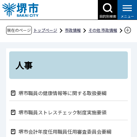
こ
の
目的別検索
メニュー
ペ
ー
現在のページ
トップページ
市政情報
その他 市政情報
ジ
条例・規則、公報、公示送達など
要綱等
の
人事
先
頭
人事
で
す
堺市職員の健康情報等に関する取扱要綱
堺市職員ストレスチェック制度実施要領
堺市会計年度任用職員任用審査委員会要綱