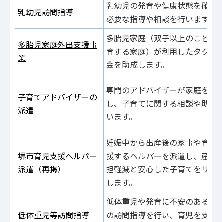
乳幼児の発育や健康状態を確認
乳幼児訪問指導
必要な指導や相談を行います。
多胎児家庭（双子以上のこども
多胎児家庭外出支援事
育する家庭）が利用したタクシ
業
金を助成します。
専門のアドバイザーが家庭を訪
子育てアドバイザーの
し、子育てに関する相談や助言
派遣
います。
妊娠中から出産後の家事や育児
堺市育児支援ヘルパー
援するヘルパーを派遣し、産後
派遣（再掲）
担軽減と安心した子育てをサポ
します。
低体重児や発育に不安のある乳
低体重児等訪問指導
の訪問指導を行い、育児を支援