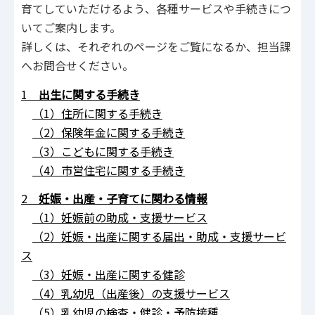
育てしていただけるよう、各種サービスや手続きにつ
いてご案内します。
詳しくは、それぞれのページをご覧になるか、担当課
へお問合せください。
1
出生に関する手続き
（1）住所に関する手続き
（2）保険年金に関する手続き
（3）こどもに関する手続き
（4）市営住宅に関する手続き
2
妊娠‧出産‧⼦育てに関わる情報
（1）
妊娠前の助成・支援サービス
（2）妊
娠・出産に関する届出・助成・支援サービ
ス
（3）
妊娠・出産に関する健診
（4）乳幼
児（出産後）の支援サービス
（5）
乳幼児の検査・健診・予防接種