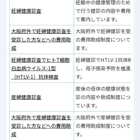
妊娠中の健康管理のため、
妊婦健康診査
で行う健診の内容や費用助
て案内しています。
大阪府外で妊婦健康診査を
大阪府外で妊婦健診を受診
受診した方などへの費用助
の費用助成制度について案
成
ます。
妊婦健康診査でヒトT細胞
妊婦健診でHTLV-1抗体検査
白血病ウイルス-1型
し、母子感染予防を推進し
（HTLV-1）抗体検査
す。
産後の母体の健康状態を確
産婦健康診査
診の内容や助成制度につい
ています。
大阪府外で産婦健康診査を
大阪府外で産婦健診を受診
受診した方などへの費用助
の費用助成制度について案
成
す。