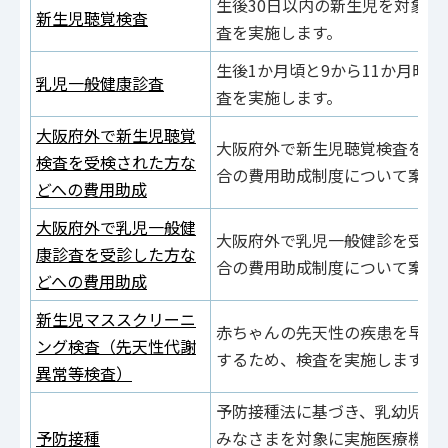
生後30日以内の新生児を対象に
新生児聴覚検査
査を実施します。
生後1か月頃と9から11か月時
乳児一般健康診査
査を実施します。
大阪府外で新生児聴覚
大阪府外で新生児聴覚検査を受
検査を受検された方な
合の費用助成制度について案内
どへの費用助成
大阪府外で乳児一般健
大阪府外で乳児一般健診を受診
康診査を受診した方な
合の費用助成制度について案内
どへの費用助成
新生児マススクリーニ
赤ちゃんの先天性の疾患を早期
ング検査（先天性代謝
するため、検査を実施します。
異常等検査）
予防接種法に基づき、乳幼児等
予防接種
みなさまを対象に実施医療機関