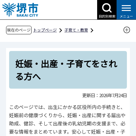
こ
の
目的別検索
メニュー
ペ
ー
現在のページ
トップページ
子育て・教育
ジ
子育て支援情報（さかい☆HUGはぐネット）
の
妊娠・出産・乳幼児
先
妊娠・出産・子育てをされる方へ
妊娠・出産・子育てをされ
頭
で
る方へ
す
更新日：2026年7月24日
このページでは、出生にかかる区役所内の手続きと、
妊娠前の健康づくりから、妊娠・出産に関する届出や
助成、健診、そして出産後の乳幼児期の支援まで、必
要な情報をまとめています。安心して妊娠・出産・子