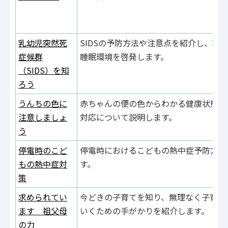
乳幼児突然死
SIDSの予防方法や注意点を紹介し、乳
症候群
睡眠環境を啓発します。
（SIDS）を知
ろう
うんちの色に
赤ちゃんの便の色からわかる健康状態と
注意しましょ
対応について説明します。
う
停電時のこど
停電時におけるこどもの熱中症予防方法
もの熱中症対
す。
策
求められてい
今どきの子育てを知り、無理なく子育て
ます 祖父母
いくための手がかりを紹介します。
の力