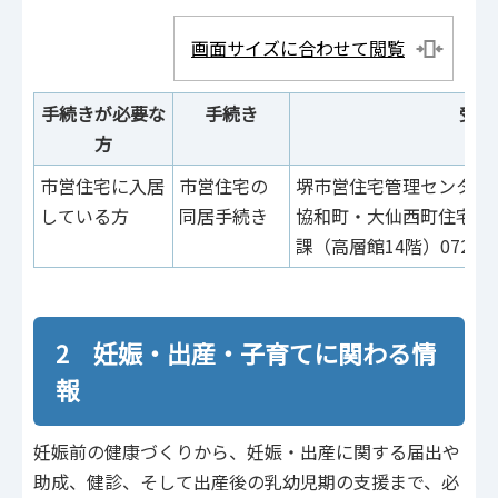
画面サイズに合わせて閲覧
手続きが必要な
手続き
受付
方
市営住宅に入居
市営住宅の
堺市営住宅管理センター 07
している方
同居手続き
協和町・大仙西町住宅に
課（高層館14階）072-228
2 妊娠‧出産‧⼦育てに関わる情
報
妊娠前の健康づくりから、妊娠・出産に関する届出や
助成、健診、そして出産後の乳幼児期の支援まで、必