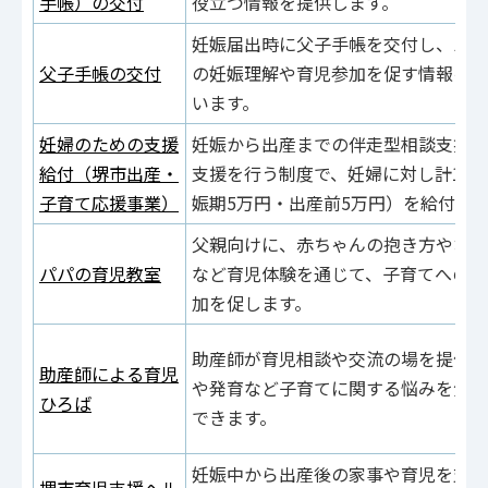
手帳）の交付
役立つ情報を提供します。
妊娠届出時に父子手帳を交付し、パー
父子手帳の交付
の妊娠理解や育児参加を促す情報を掲
います。
妊婦のための支援
妊娠から出産までの伴走型相談支援と
給付（堺市出産・
支援を行う制度で、妊婦に対し計10
子育て応援事業）
娠期5万円・出産前5万円）を給付し
父親向けに、赤ちゃんの抱き方やおむ
パパの育児教室
など育児体験を通じて、子育てへの理
加を促します。
助産師が育児相談や交流の場を提供し
助産師による育児
や発育など子育てに関する悩みを気軽
ひろば
できます。
妊娠中から出産後の家事や育児を支援
堺市育児支援ヘル