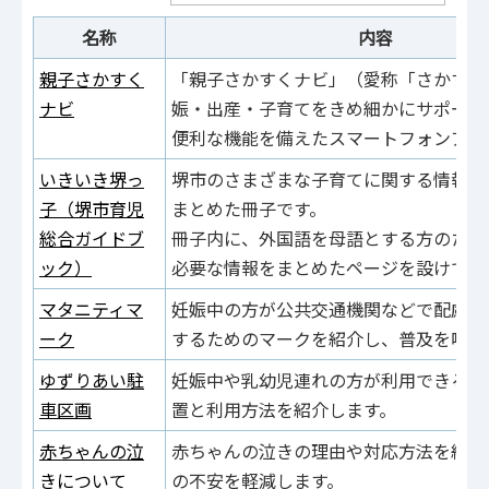
名称
内容
親子さかすく
「親子さかすくナビ」（愛称「さかすく
ナビ
娠・出産・子育てをきめ細かにサポート
便利な機能を備えたスマートフォンアプ
いきいき堺っ
堺市のさまざまな子育てに関する情報や
子（堺市育児
まとめた冊子です。
総合ガイドブ
冊子内に、外国語を母語とする方のため
ック）
必要な情報をまとめたページを設けてい
マタニティマ
妊娠中の方が公共交通機関などで配慮を
ーク
するためのマークを紹介し、普及を呼び
ゆずりあい駐
妊娠中や乳幼児連れの方が利用できる駐
車区画
置と利用方法を紹介します。
赤ちゃんの泣
赤ちゃんの泣きの理由や対応方法を紹介
きについて
の不安を軽減します。