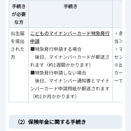
手続き
手続き
が必要
な方
出生届
こどものマイナンバーカード特急発行
・各区
を提出
申請
当＞
された
■特急発行申請する場合
・マイ
方
後日、マイナンバーカードが郵送さ
センタ
れます（約1週間かかります）
※出生
■特急発行申請しない場合
カード
後日、マイナンバー通知書とマイナ
ーでは
ンバーカード申請用紙が郵送されます
（約1か月かかります）
（2）保険年金に関する手続き