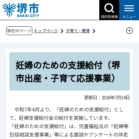
こ
の
目的別検索
メニュー
ペ
ー
現在のページ
トップページ
子育て・教育
ジ
子育て支援情報（さかい☆HUGはぐネット）
の
妊娠・出産・乳幼児
妊娠したら
先
妊婦のための支援給付（堺市出産・子育て応援
妊婦のための支援給付（堺
頭
事業）
で
市出産・子育て応援事業）
す
更新日：2026年7月14日
令和7年4月より、「妊婦のための支援給付」とし
て、妊婦支援給付金の給付を実施しています。
「妊婦のための支援給付」は、児童福祉法の「妊婦等
包括相談支援事業」等による面談やアンケートの伴走