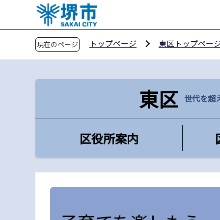
こ
の
ペ
トップページ
東区トップペー
現在のページ
ー
ジ
の
先
東区
世代を超
頭
で
す
区役所案内