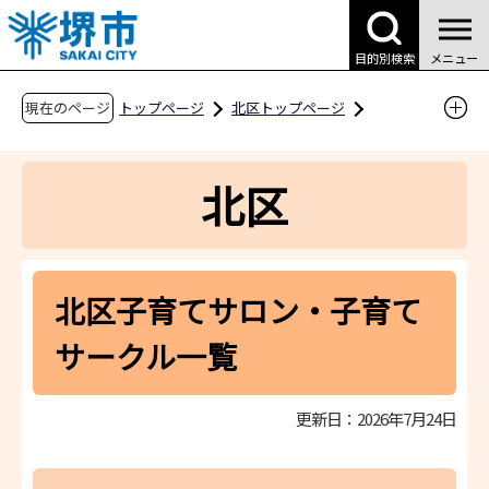
こ
の
目的別検索
メニュー
ペ
ー
現在のページ
トップページ
北区トップページ
ジ
区役所案内
区役所内の業務案内
の
北区子育て情報サイト（子育て支援課）
北区
先
ひろば・サークル
校区別子育てサークル
頭
で
北区子育てサロン・子育てサークル一覧
す
北区子育てサロン・子育て
サークル一覧
更新日：2026年7月24日