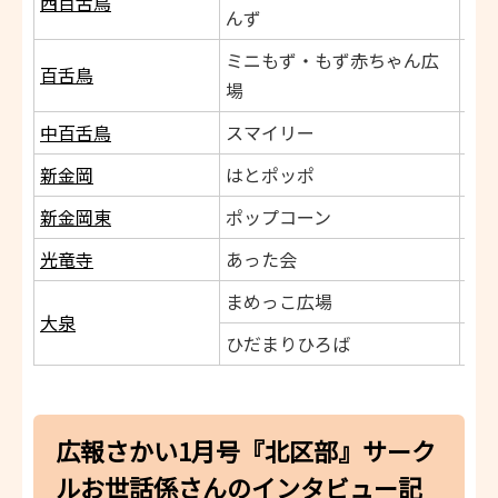
西百舌鳥
んず
ミニもず・もず赤ちゃん広
百舌鳥
場
中百舌鳥
スマイリー
新金岡
はとポッポ
新金岡東
ポップコーン
光竜寺
あった会
まめっこ広場
大泉
ひだまりひろば
広報さかい1月号『北区部』サーク
ルお世話係さんのインタビュー記