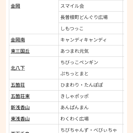
金岡
スマイル会
長曽根町どんぐり広場
しもつっこ
金岡南
キャンディキャンディ
東三国丘
あつまれ元気
ちびっこペンギン
北八下
ぷちっとまと
五箇荘
ひまわり・たんぽぽ
五箇荘東
きしゃポッポ
新浅香山
あんぱんまん
東浅香山
わくわく広場
ちびちゃんず・べびぃちゃ