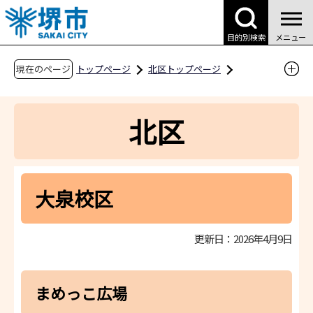
こ
の
目的別検索
メニュー
ペ
ー
現在のページ
トップページ
北区トップページ
ジ
区役所案内
区役所内の業務案内
の
北区子育て情報サイト（子育て支援課）
北区
先
ひろば・サークル
校区別子育てサークル
頭
で
大泉校区
す
大泉校区
更新日：2026年4月9日
まめっこ広場