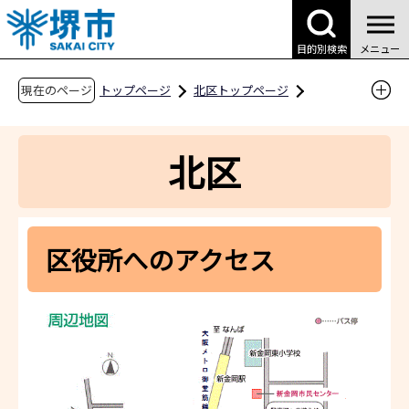
こ
の
目的別検索
メニュー
ペ
ー
現在のページ
トップページ
北区トップページ
ジ
区役所案内
区役所へのアクセス
の
北区
先
頭
で
す
区役所へのアクセス