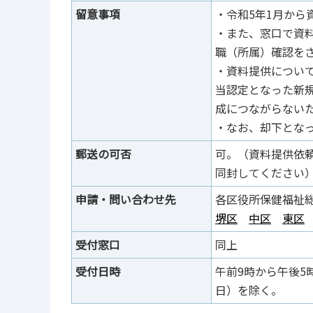
留意事項
・令和5年1月から
・また、窓口で資
職（所属）確認を
・資料提供につい
当認定となった新
成につながらない
・なお、却下とな
郵送の可否
可。（資料提供依
同封してください
申請・問い合わせ先
各区役所保健福祉
堺区
中区
東区
受付窓口
同上
受付日時
午前9時から午後5
日）を除く。