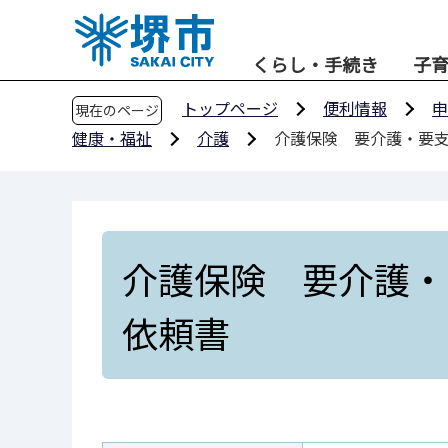
こ
の
くらし・手続き
子
ペ
ー
トップページ
便利情報
申
現在のページ
ジ
健康・福祉
介護
介護保険 要介護・要
の
先
頭
で
す
介護保険 要介護・
依頼書