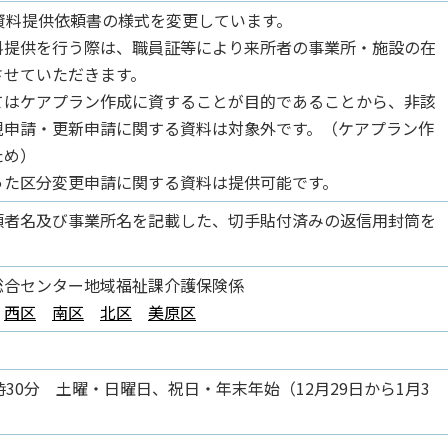
資料提供依頼書の様式を変更しています。
料提供を行う際は、職員証等により来所者の事業所・施設の在
させていただきます。
てはケアプラン作成に資することが目的であることから、非該
規申請・更新申請に関する資料は対象外です。（ケアプラン作
ため）
った区分変更申請に関する資料は提供可能です。
頼者名及び事業所名を記載した、切手貼付済みの返信用封筒を
）
総合センター地域福祉課介護保険係
西区
南区
北区
美原区
時30分 土曜・日曜日、祝日・年末年始（12月29日から1月3