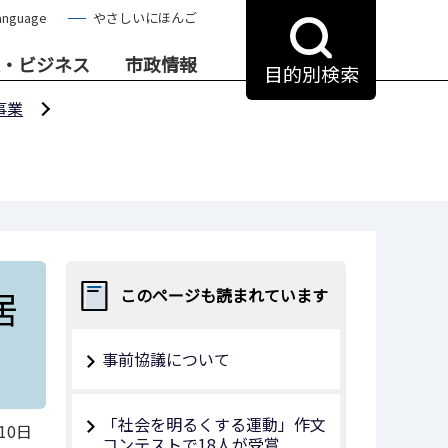
anguage
やさしいにほんご
・ビジネス
市政情報
目的別検索
事業
居
このページも読まれています
）
事前協議について
「社会を明るくする運動」作文
10日
コンテストで18人が受賞