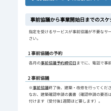
事前協議から事業開始日までのスケ
指定を受けるサービスが事前協議が不要なサ
さい。
1 事前協議の予約
各月の
事前協議予約締切日
までに、電話で事
2 事前協議
※
事前協議
終了後、建築・改修を行ってくだ
なお、建築確認申請の裏書（確認申請の要否
付けます（受付後1週間ほど要します）。