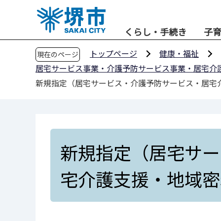
こ
の
くらし・手続き
子
ペ
ー
トップページ
健康・福祉
現在のページ
ジ
居宅サービス事業・介護予防サービス事業・居宅介
の
新規指定（居宅サービス・介護予防サービス・居宅
先
頭
で
す
新規指定（居宅サー
宅介護支援・地域密