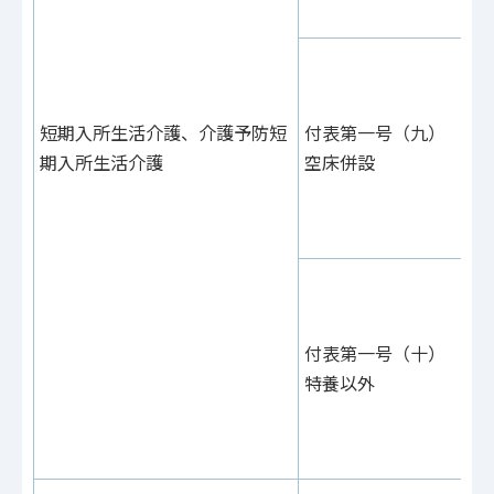
（
付
あ
61
短期入所生活介護、介護予防短
付表第一号（九）
付
期入所生活介護
空床併設
20
（
（
付
あ
62
付表第一号（十）
付
特養以外
22
（
（