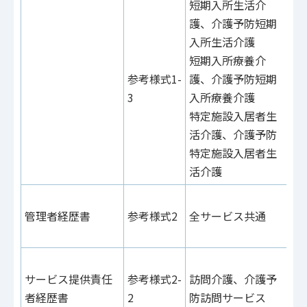
短期入所生活介
護、介護予防短期
入所生活介護
短期入所療養介
参
参考様式1-
護、介護予防短期
72
3
入所療養介護
参
特定施設入居者生
25
活介護、介護予防
特定施設入居者生
活介護
参
管理者経歴書
参考様式2
全サービス共通
参
42
参
サービス提供責任
参考様式2-
訪問介護、介護予
82
者経歴書
2
防訪問サービス
参