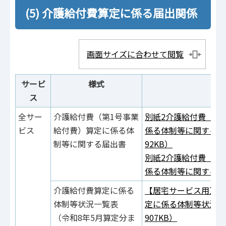
(5) 介護給付費算定に係る届出関係
画面サイズに合わせて閲覧
サービ
様式
フ
ス
全サー
介護給付費（第1号事業
別紙2介護給付費（第
ビス
給付費）算定に係る体
係る体制等に関する届
制等に関する届出書
92KB）
別紙2介護給付費（第
係る体制等に関する届
介護給付費算定に係る
【居宅サービス用】参
体制等状況一覧表
定に係る体制等状況一
（令和8年5月算定分ま
907KB）