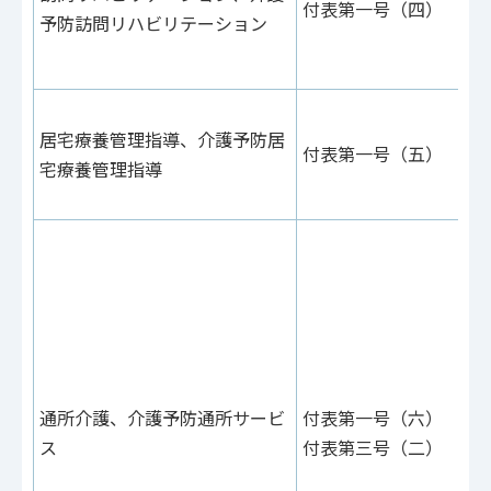
付表第一号（四）
42
予防訪問リハビリテーション
付
15
付
居宅療養管理指導、介護予防居
ル
付表第一号（五）
宅療養管理指導
付
15
付
あ
75
付
24
（
通所介護、介護予防通所サービ
付表第一号（六）
（
ス
付表第三号（二）
付
あ