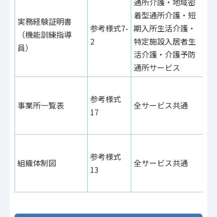
通所介護・地域密
着型通所介護・短
参
実務経験証明書
参考様式7-
期入所生活介護・
46
（機能訓練指導
2
特定施設入居者生
参
員）
活介護・介護予防
32
通所サービス
参
参考様式
10
事業所一覧表
全サービス共通
17
参
58
参
参考様式
（
組織体制図
全サービス共通
13
参
ク