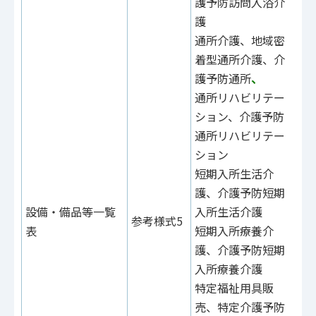
護予防訪問入浴介
護
通所介護、地域密
着型通所介護、介
護予防通所
、
通所リハビリテー
ション、介護予防
通所リハビリテー
ション
短期入所生活介
護、介護予防短期
参
設備・備品等一覧
入所生活介護
参考様式5
参
表
短期入所療養介
31
護、介護予防短期
入所療養介護
特定福祉用具販
売、特定介護予防