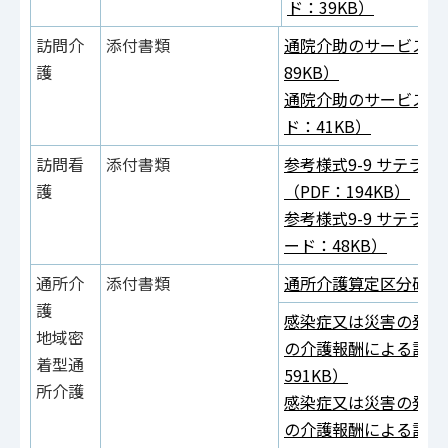
ド：39KB）
訪問介
添付書類
通院介助のサービス提
護
89KB）
通院介助のサービス提
ド：41KB）
訪問看
添付書類
参考様式9-9 サテラ
護
（PDF：194KB）
参考様式9-9 サテラ
ード：48KB）
通所介
添付書類
通所介護算定区分確認表
護
感染症又は災害の発生
地域密
の介護報酬による評価
着型通
591KB）
所介護
感染症又は災害の発生
の介護報酬による評価