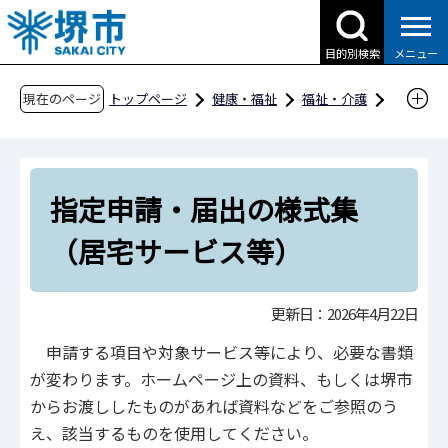
こ
の
目的別検索
メニュー
ペ
ー
現在のページ
トップページ
健康・福祉
福祉・介護
ジ
高齢者福祉
事業者向け情報
介護事業
の
居宅サービス事業・介護予防サービス事業・居
先
宅介護支援事業関係
指定申請・届出の様式集
頭
指定申請・届出の様式集（居宅サービス等）
で
（居宅サービス等）
す
更新日：2026年4月22日
申請する項目や対象サービス等により、必要な書類
が変わります。ホームページ上の資料、もしくは堺市
からお渡ししたものがあれば資料などをご参照のう
え、該当するものを使用してください。