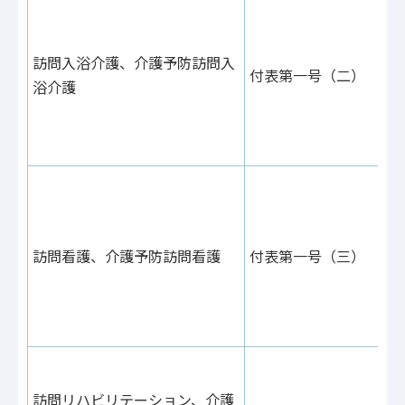
付
あ
29
訪問入浴介護、介護予防訪問入
付表第一号（二）
付
浴介護
10
（
（
付
あ
42
訪問看護、介護予防訪問看護
付表第一号（三）
付
16
（
（
付
あ
訪問リハビリテーション、介護