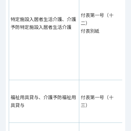
（
（
付表第一号（十
特定施設入居者生活介護、介護
二
二）
予防特定施設入居者生活介護
当
付表別紙
支
（
15
当
支
紙
付
例
福祉用具貸与、介護予防福祉用
付表第一号（十
25
具貸与
三）
付
（
付