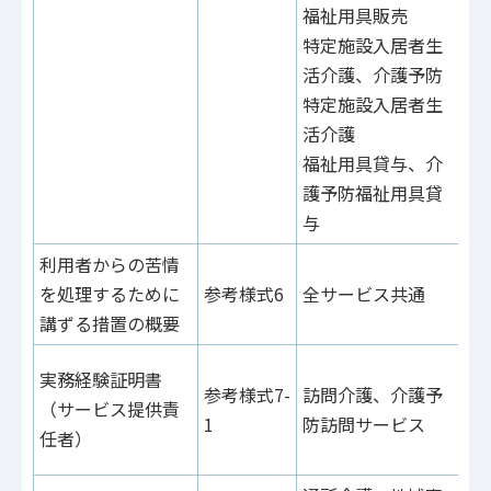
福祉用具販売
特定施設入居者生
活介護、介護予防
特定施設入居者生
活介護
福祉用具貸与、介
護予防福祉用具貸
与
利用者からの苦情
参
を処理するために
参考様式6
全サービス共通
参
講ずる措置の概要
29
参
実務経験証明書
参考様式7-
訪問介護、介護予
46
（サービス提供責
1
防訪問サービス
参
任者）
32