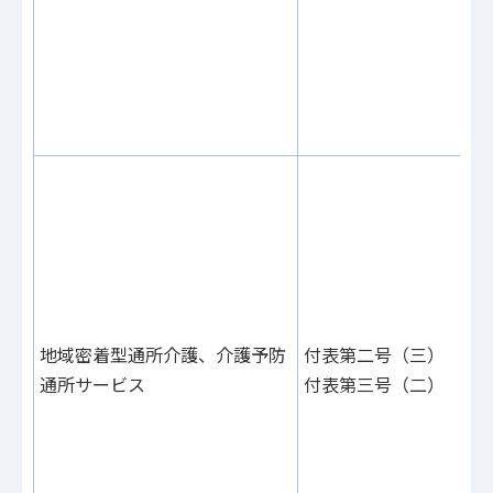
72
付
24
（
（
付
あ
63
付
21
（
地域密着型通所介護、介護予防
付表第二号（三）
（
通所サービス
付表第三号（二）
付
あ
72
付