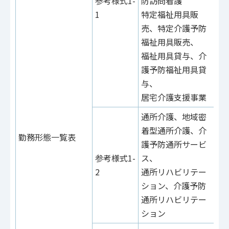
参考様式1-
防訪問看護
67
1
特定福祉用具販
参
売、特定介護予防
61
福祉用具販売、
福祉用具貸与、介
護予防福祉用具貸
与、
居宅介護支援事業
通所介護、地域密
着型通所介護、介
勤務形態一覧表
護予防通所サービ
参
参考様式1-
ス、
10
2
通所リハビリテー
参
ション、介護予防
24
通所リハビリテー
ション