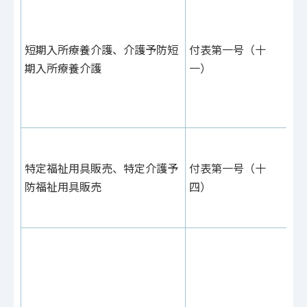
付
例
59
短期入所療養介護、介護予防短
付表第一号（十
付
期入所療養介護
一）
（
（
一
付
例
特定福祉用具販売、特定介護予
付表第一号（十
25
防福祉用具販売
四）
付
（
付
例
40
付