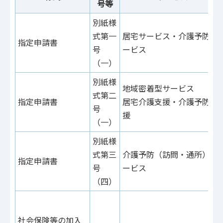
号等
別紙様
式第一
居宅サービス・介護予防サ
指定申請書
号
ービス
（一）
別紙様
地域密着型サービス
式第二
指定申請書
居宅介護支援・介護予防支
号
援
（一）
別紙様
式第三
介護予防（訪問・通所）サ
指定申請書
号
ービス
（四）
社会保険等の加入