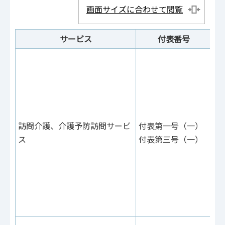
画面サイズに合わせて閲覧
サービス
付表番号
付
あ
50
付
13
訪問介護、介護予防訪問サービ
付表第一号（一）
付
ス
付表第三号（一）
あ
39
付
12
（
（