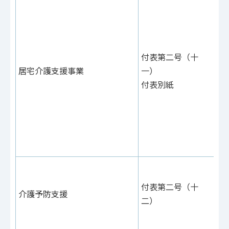
例
24
付
（
付表第二号（十
当
居宅介護支援事業
一）
支
付表別紙
（
15
当
支
紙
付
例
付表第二号（十
介護予防支援
24
二）
付
（