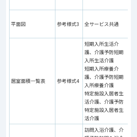
43
参
平面図
参考様式3
全サービス共通
参
27
短期入所生活介
護、介護予防短期
入所生活介護
短期入所療養介
参
護、介護予防短期
居室面積一覧表
参考様式4
参
入所療養介護
31
特定施設入居者生
活介護、介護予防
特定施設入居者生
活介護
訪問入浴介護、介