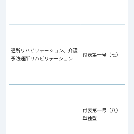
24
（
（
付
あ
48
通所リハビリテーション、介護
付表第一号（七）
付
予防通所リハビリテーション
16
（
（
付
あ
64
付表第一号（八）
付
単独型
19
（