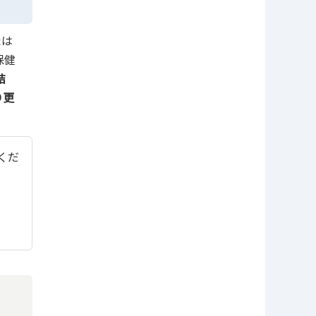
たは
保健
結
り更
てくだ