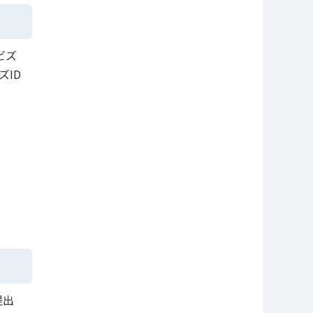
ビズ
ID
提出