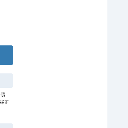
介護
。補正