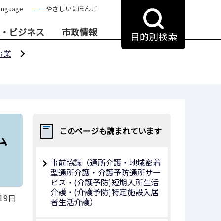
anguage
やさしいにほんご
・ビジネス
市政情報
目的別検索
事業
ム
このページも読まれています
事前協議（通所介護・地域密着
型通所介護・介護予防通所サー
ビス・(介護予防)短期入所生活
介護・(介護予防)特定施設入居
19日
者生活介護）