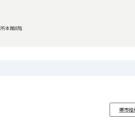
役所本館8階
堺市役