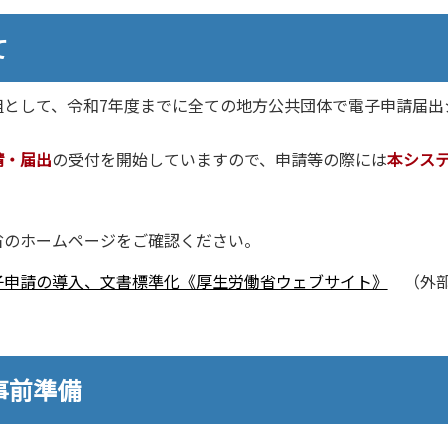
て
として、令和7年度までに全ての地方公共団体で電子申請届出
請・届出
の受付を開始していますので、申請等の際には
本シス
のホームページをご確認ください。
⼦申請の導⼊、文書標準化《厚生労働省ウェブサイト》
（外部
事前準備