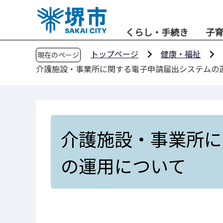
こ
の
くらし・手続き
子
ペ
ー
トップページ
健康・福祉
現在のページ
ジ
介護施設・事業所に関する電子申請届出システムの
の
先
頭
で
す
介護施設・事業所に
の運用について