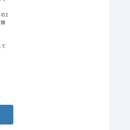
の2
書類
して