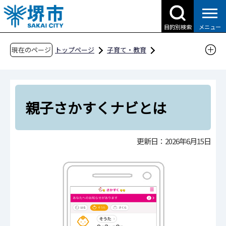
こ
の
目的別検索
メニュー
ペ
ー
現在のページ
トップページ
子育て・教育
ジ
子育て支援情報（さかい☆HUGはぐネット）
の
その他安心な子育て環境に関わる取組
先
親子さかすくナビ（旧さかい子育て応援アプ
頭
親子さかすくナビとは
リ）
で
す
親子さかすくナビとは
更新日：2026年6月15日