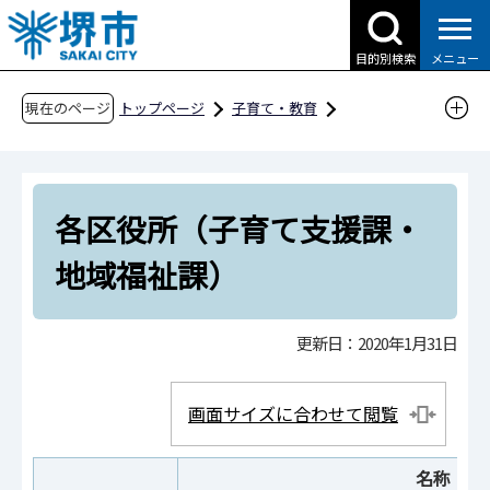
こ
の
目的別検索
メニュー
ペ
ー
現在のページ
トップページ
子育て・教育
ジ
子育て支援情報（さかい☆HUGはぐネット）
の
その他安心な子育て環境に関わる取組
先
子育て・教育関係機関一覧
各区役所（子育て支援課・
頭
で
各区役所（子育て支援課・地域福祉課）
地域福祉課）
す
更新日：2020年1月31日
画面サイズに合わせて閲覧
名称