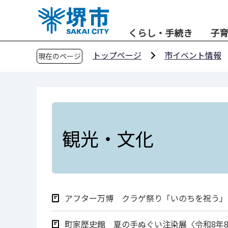
こ
の
くらし・手続き
子
ペ
ー
トップページ
市イベント情報
現在のページ
ジ
の
先
頭
で
す
観光・文化
アフター万博 クラゲ祭り「いのちを祝う」
町家歴史館 夏の手ぬぐい注染展〈令和8年8