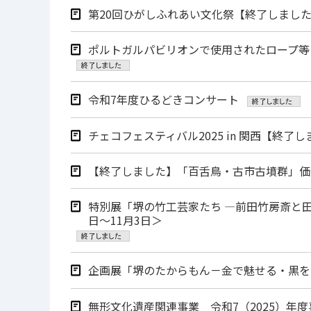
第20回ひがしふれあい文化祭【終了しまし
ポルトガルパビリオンで使用されたロープ等
令和7年度ひるどきコンサート
チェコフェスティバル2025 in 関西【終了
【終了しました】「百舌鳥・古市古墳群」価
特別展「堺の竹工芸家たち ―前田竹房斎と田
日～11月3日＞
企画展「堺のたからもん－金で魅せる・黒を愛
無形文化遺産関連事業 令和7（2025）年度