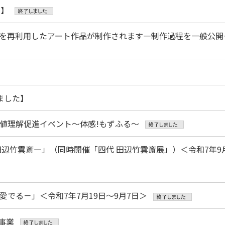
た】
を再利用したアート作品が制作されます―制作過程を一般公開
しました】
値理解促進イベント～体感!もずふる～
辺竹雲斎―」（同時開催「四代 田辺竹雲斎展」）＜令和7年9月
でる－」＜令和7年7月19日～9月7日＞
事業