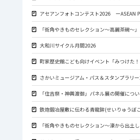
アセアンフォトコンテスト2026 ーASEAN Phot
「街角やきものセレクション～高麗茶碗～」
大和川サイクル月間2026
町家歴史館こども向けイベント「みつけた！
さかいミュージアム・パス＆スタンプラリー2
「住吉祭‧神輿渡御」パネル展の開催につい
鉄炮鍛冶屋敷に伝わる青龍鉾(せいりゅうぼ
「街角やきものセレクション～濠から出土し