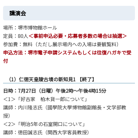
講演会
場所：堺市博物館ホール
定員：80人
＜事前申込必要・応募者多数の場合は抽選＞
参加費：無料（ただし展示場内への入場は要観覧料）
申込方法：堺市電子申請システムもしくは往復ハガキで受
付
（1）仁徳天皇陵古墳の新知見1 【終了】
日時：7月27日（日曜）午後2時～午後4時15分
＜1＞「好古家 柏木貨一郎について」
講師：内川隆志氏（國學院大學博物館副館長・文学部教
授）
＜2＞「明治5年の石室開口について」
講師：徳田誠志氏（関西大学客員教授）