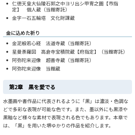
仁徳天皇大仙陵石郭之中ヨリ出シ甲冑之圖【市指
定】 個人蔵（当館寄託）
金字一石五輪塔 文化財課蔵
金に込めた祈り
金泥般若心経 法道寺蔵（当館寄託）
星曼荼羅図 高倉寺宝積院蔵【府指定】（当館寄託）
阿弥陀来迎像 超善寺蔵（当館寄託）
阿弥陀来迎像 当館蔵
第2
章 黒を愛でる
水墨画や書作品に代表されるように「黒」は濃淡・色調な
どで多彩な表現が可能な色です。また、墨以外にも黒漆や
黒釉など様々な素材で表現される色でもあります。本章で
は、「黒」を用いた堺ゆかりの作品を紹介します。