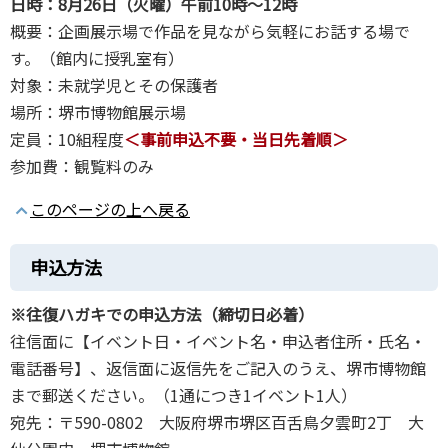
日時：8月26日（火曜）午前10時～12時
概要：企画展示場で作品を見ながら気軽にお話する場で
す。（館内に授乳室有）
対象：未就学児とその保護者
場所：堺市博物館展示場
定員：10組程度
＜事前申込不要・当日先着順＞
参加費：観覧料のみ
このページの上へ戻る
申込方法
※往復ハガキでの申込方法（締切日必着）
往信面に【イベント日・イベント名・申込者住所・氏名・
電話番号】、返信面に返信先をご記入のうえ、堺市博物館
まで郵送ください。（1通につき1イベント1人）
宛先：〒590-0802 大阪府堺市堺区百舌鳥夕雲町2丁 大