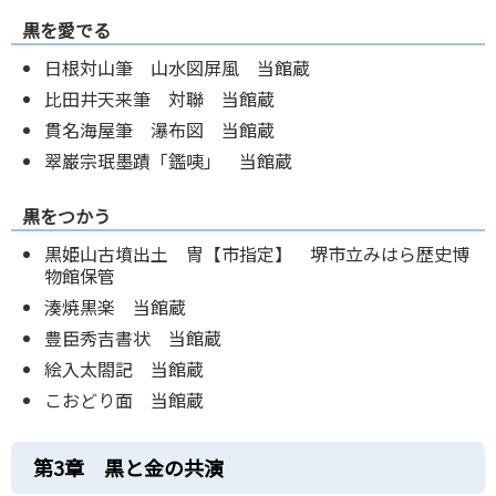
黒を愛でる
日根対山筆 山水図屏風 当館蔵
比田井天来筆 対聯 当館蔵
貫名海屋筆 瀑布図 当館蔵
翠巌宗珉墨蹟「鑑咦」 当館蔵
黒をつかう
黒姫山古墳出土 冑【市指定】 堺市立みはら歴史博
物館保管
湊焼黒楽 当館蔵
豊臣秀吉書状 当館蔵
絵入太閤記 当館蔵
こおどり面 当館蔵
第3章 黒と金の共演