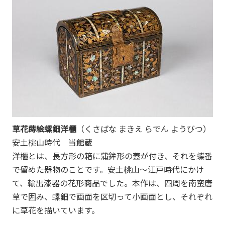
草花蒔絵螺鈿洋櫃
（くさばな まきえ らでん ようびつ）
安土桃山時代 当館蔵
洋櫃とは、長方形の箱に蒲鉾形の蓋が付き、それを蝶番
で留めた器物のことです。安土桃山～江戸時代にかけ
て、輸出漆器の花形商品でした。本作は、四周を南蛮唐
草で囲み、螺鈿で画面を区切って小画面とし、それぞれ
に草花を描いています。