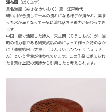
瀑布図
（ばくふず）
貫名海屋（ぬきな かいおく）筆 江戸時代
細い川が合流して一本の流れになる様子が描かれ、集ま
った水が滝となって一気に流れ落ちる迫力が伝わってき
ます。
中国・唐で活躍した詩人・宋之問（そうしもん）が、当
時の権力者である則天武后の命によって作った詩のなか
に「遠壑始飛百丈泉」（えんえいしひひゃくじょうせ
ん）という言葉が使われています。この作品に添えられ
た言葉は上記の漢詩から引用したと考えられます。