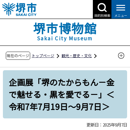
こ
の
目的別検索
メニュー
ペ
堺市博物館
ー
ジ
Sakai City Museum
の
先
現在のページ
トップページ
観光・歴史・文化
頭
堺市博物館
展示
企画展・特別展
で
す
企画展「堺のたからもん－金で魅せる・黒を愛
企画展「堺のたからもん－金
でる－」＜令和7年7月19日～9月7日＞
で魅せる・黒を愛でる－」＜
令和7年7月19日～9月7日＞
更新日：2025年9月7日