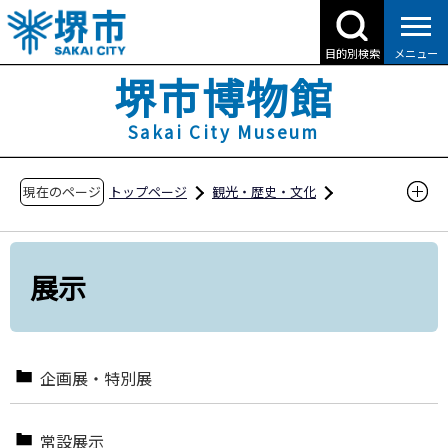
こ
の
目的別検索
メニュー
ペ
堺市博物館
ー
ジ
Sakai City Museum
の
先
現在のページ
トップページ
観光・歴史・文化
頭
堺市博物館
展示
で
す
展示
企画展・特別展
常設展示