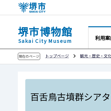
こ
の
ペ
ー
堺市博物館
ジ
の
利用案
Sakai City Museum
先
頭
トップページ
観光・歴史・文
で
現在のページ
す
百舌鳥古墳群シアタ