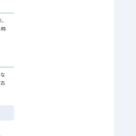
り、
当時
さな
ら古