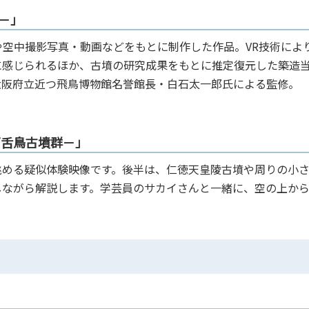
－」
空中撮影写真・動画などをもとに制作した作品。VR技術によ
に感じられるほか、古墳の研究成果をもとに推定復元した築造
大阪府立近つ飛鳥博物館名誉館長・白石太一郎氏による監修。
舌鳥古墳群－」
める疑似体験映像です。後半は、仁徳天皇陵古墳や周りの小
しながら解説します。学芸員のサカイさんと一緒に、空の上か