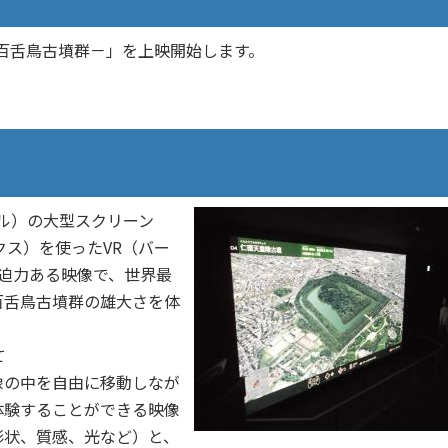
る百舌鳥古墳群－」を上映開始します。
トル）の大型スクリーン
クス）を使ったVR（バー
。迫力ある映像で、世界最
百舌鳥古墳群の雄大さを体
て
の中を自由に移動しなが
体験することができる映像
形状、質感、光など）と、