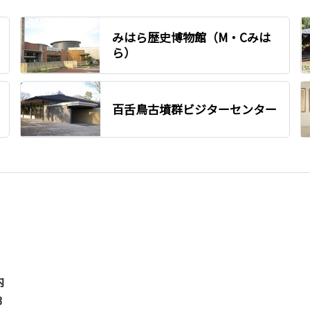
みはら歴史博物館（M・Cみは
ら）
百舌鳥古墳群ビジターセンター
内
3