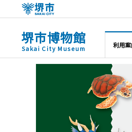
こ
の
ペ
ー
堺市博物館
ジ
の
利用案
Sakai City Museum
先
頭
で
す