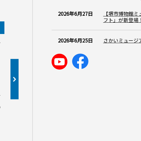
2026年6月27日
【堺市博物館ミ
フト」が新登場
2026年9月
20
土
日
月
火
水
木
土
日
月
火
2026年6月25日
金
さかいミュージア
1
2
3
4
5
6
7
8
9
10
11
12
4
5
6
11
12
13
13
14
15
16
17
18
19
18
19
20
20
21
22
23
24
25
26
27
28
29
30
25
26
27
休館日：7日、14日、28日
休館日：5日、