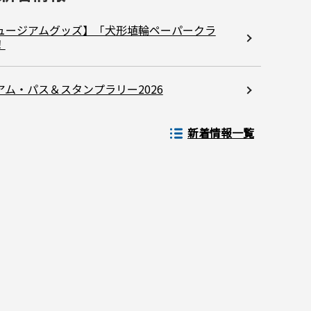
ュージアムグッズ】「犬形埴輪ペーパークラ
！
26年10月
2026年11月
水
木
土
日
月
火
水
木
ム・パス＆スタンプラリー2026
金
金
1
2
3
1
2
3
4
5
6
7
新着情報一覧
7
8
9
10
8
9
10
11
12
13
1
14
15
16
17
15
16
17
18
19
20
2
21
22
23
24
22
23
24
25
26
27
2
28
29
30
31
29
30
31
19日、26日
休館日：2日、9日、16日、30日