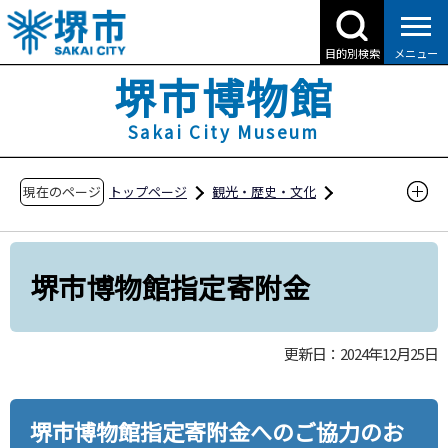
こ
の
目的別検索
メニュー
ペ
堺市博物館
ー
ジ
Sakai City Museum
の
先
現在のページ
トップページ
観光・歴史・文化
頭
堺市博物館
堺市博物館指定寄附金
で
す
堺市博物館指定寄附金
更新日：2024年12月25日
堺市博物館指定寄附金へのご協力のお