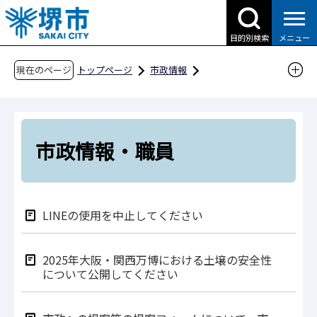
こ
の
目的別検索
メニュー
ペ
ー
現在のページ
トップページ
市政情報
ジ
広報・広聴・シティプロモーション
広聴
の
市民の声
分類別（令和5年度分）
先
市政情報・職員
頭
市政情報・職員
で
す
LINEの使用を中止してください
2025年大阪・関西万博における土壌の安全性
について公開してください