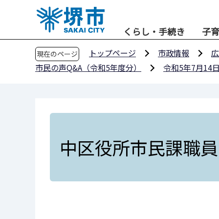
こ
の
くらし・手続き
子
ペ
ー
トップページ
市政情報
広
現在のページ
ジ
市民の声Q&A（令和5年度分）
令和5年7月14
の
先
頭
で
す
中区役所市民課職員