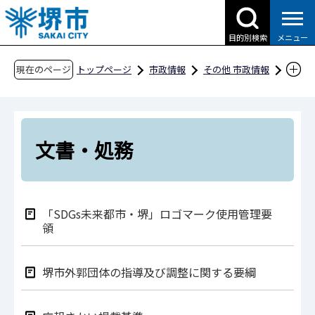
こ
の
目的別検索
メニュー
ペ
ー
現在のページ
トップページ
市政情報
その他 市政情報
ジ
条例・規則、公報、公示送達など
要綱等
の
文書・処務
先
頭
文書・処務
で
す
「SDGs未来都市・堺」ロゴマーク使用管理要
領
堺市外郭団体の指導及び調整に関する要綱