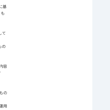
に基
とも
して
もの
内容
す
もの
運用