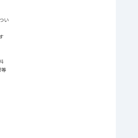
つい
す
料
課等