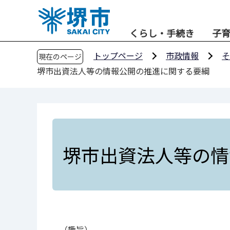
こ
の
くらし・手続き
子
ペ
ー
トップページ
市政情報
そ
現在のページ
ジ
堺市出資法人等の情報公開の推進に関する要綱
の
先
頭
で
す
堺市出資法人等の情
（趣旨）