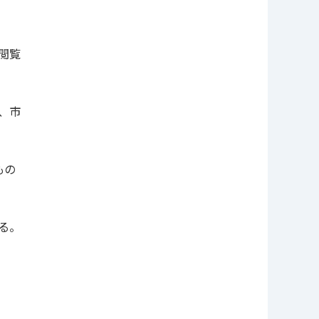
閲覧
、市
もの
る。