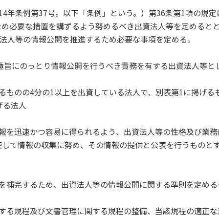
4年条例第37号。以下「条例」という。）第36条第1項の規定
ため必要な措置を講ずるよう努めるべき出資法人等を定めると
資法人等の情報公開を推進するため必要な事項を定める。
の趣旨にのっとり情報公開を行うべき責務を有する出資法人等と
ずるものの4分の1以上を出資している法人で、別表第1に掲げる
げる法人
情報を迅速かつ容易に得られるよう、出資法人等の性格及び業務
使して情報の収集に努め、その情報の提供と公表を行うものと
進を補完するため、出資法人等の情報公開に関する準則を定める
関する規程及び文書管理に関する規程の整備、当該規程の適正な