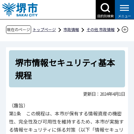
こ
の
目的別検索
メニュー
ペ
ー
現在のページ
トップページ
市政情報
その他 市政情報
ジ
条例・規則、公報、公示送達など
要綱等
の
文書・処務
堺市情報セキュリティ基本規程
先
堺市情報セキュリティ基本
頭
で
規程
す
更新日：2024年4月1日
（趣旨）
第1条 この規程は、本市が保有する情報資産の機密
性、完全性及び可用性を維持するため、本市が実施す
る情報セキュリティに係る対策（以下「情報セキュリ