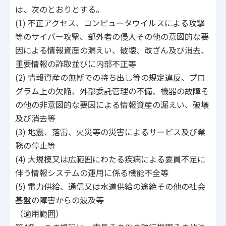
は、次のとおりとする。
(1) 不正アクセス、コンピュータウイルスによる攻撃
等のサイバー攻撃、部外者の侵入その他の意図的な要
因による情報資産の漏えい、破壊、改ざん及び消去、
重要情報の詐取並びに内部不正等
(2) 情報資産の無断での持ち出し等の規定違反、プロ
グラム上の欠陥、外部委託管理の不備、機器の故障そ
の他の非意図的な要因による情報資産の漏えい、破壊
及び消去等
(3) 地震、落雷、火災等の災害によるサービス及び業
務の停止等
(4) 大規模又は広範囲にわたる疾病による要員不足に
伴う情報システムの運用に係る機能不全等
(5) 電力供給、通信又は水道供給の途絶その他の社会
基盤の障害からの波及等
（適用範囲）