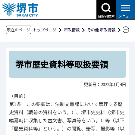
こ
の
目的別検索
メニュー
ペ
ー
現在のページ
トップページ
市政情報
その他 市政情報
ジ
条例・規則、公報、公示送達など
要綱等
の
文書・処務
堺市歴史資料等取扱要領
先
頭
堺市歴史資料等取扱要領
で
す
更新日：2022年1月4日
（目的）
第1条 この要領は、法制文書課において管理する歴
史資料（戦前の資料をいう。）、堺市史史料（堺市史
編纂時に収集した古文書、写真等をいう。）等（以下
「歴史資料等」という。）の閲覧、筆写、撮影等（以