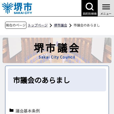
こ
の
目的別検索
メニュー
ペ
ー
現在のページ
トップページ
堺市議会
市議会のあらまし
ジ
の
堺市議会
先
頭
Sakai City Council
で
す
市議会のあらまし
議会基本条例