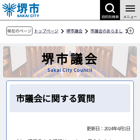
こ
の
目的別検索
メニュー
ペ
ー
現在のページ
トップページ
堺市議会
市議会のあらまし
ジ
市議会に関する質問
の
堺市議会
先
頭
Sakai City Council
で
す
市議会に関する質問
更新日：2024年4月1日