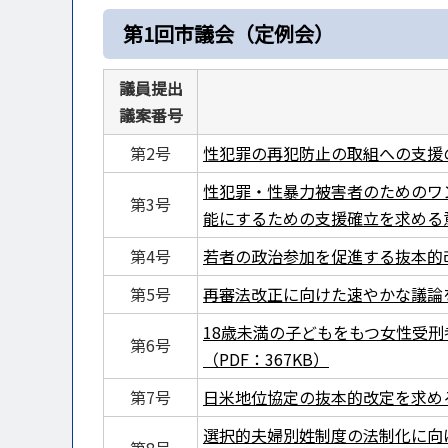
第1回市議会（定例会）
議員提出
議案番号
第2号
性犯罪の再犯防止の取組への支援の
性犯罪・性暴力被害者のためのワ
第3号
能にするための支援確立を求める意見
第4号
若者の政治参加を促進する抜本的改
第5号
再審法改正に向けた速やかな議論を
18歳未満の子どもをもつ女性受
第6号
（PDF：367KB）
第7号
日米地位協定の抜本的改定を求める意
選択的夫婦別姓制度の法制化に向