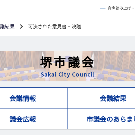
音声読み上げ・
議結果
可決された意見書・決議
堺市議会
Sakai City Council
会議情報
会議結果
議会広報
市議会のあらま