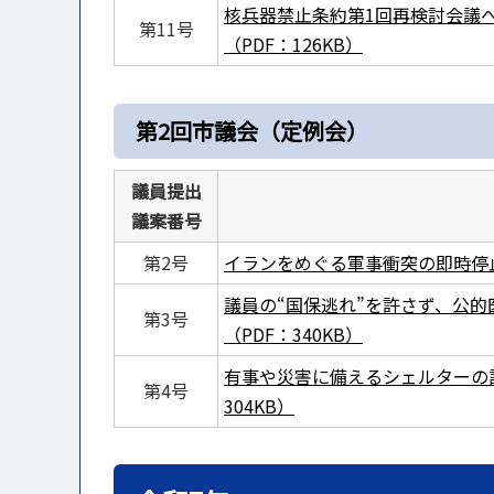
核兵器禁止条約第1回再検討会議
第11号
（PDF：126KB）
第2回市議会（定例会）
議員提出
議案番号
第2号
イランをめぐる軍事衝突の即時停止
議員の“国保逃れ”を許さず、公
第3号
（PDF：340KB）
有事や災害に備えるシェルターの
第4号
304KB）