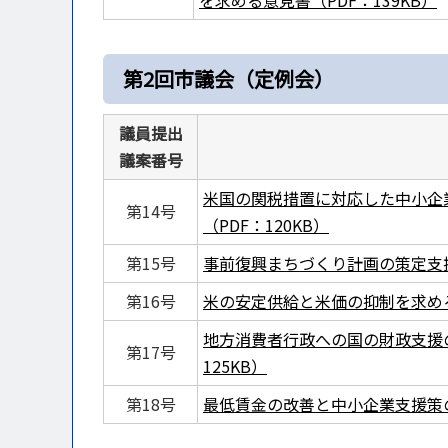
を求める意見書（PDF：139KB）
第2回市議会（定例会）
議員提出
議案番号
米国の関税措置に対応した中小企
第14号
（PDF：120KB）
第15号
事前復興まちづくり計画の策定支援
第16号
米の安定供給と米価の抑制を求める意
地方消費者行政への国の財政支援
第17号
125KB）
第18号
最低賃金の改善と中小企業支援策の