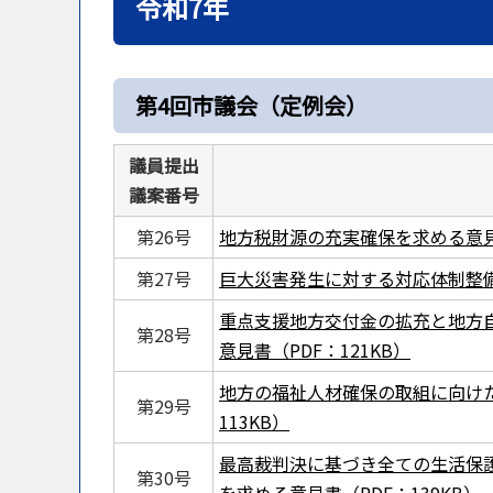
令和7年
第4回市議会（定例会）
議員提出
議案番号
第26号
地方税財源の充実確保を求める意見書
第27号
巨大災害発生に対する対応体制整備を
重点支援地方交付金の拡充と地方
第28号
意見書（PDF：121KB）
地方の福祉人材確保の取組に向けた
第29号
113KB）
最高裁判決に基づき全ての生活保
第30号