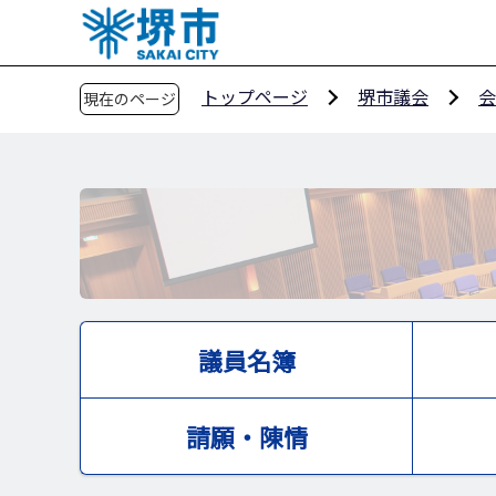
こ
の
ペ
トップページ
堺市議会
会
現在のページ
ー
ジ
の
先
頭
で
す
議員名簿
請願・陳情